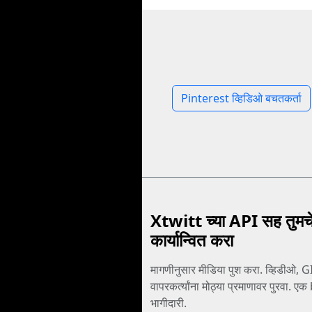
Pinterest व्हिडिओ बचतकर्ता
Xtwitt च्या API सह तुमचे
कार्यान्वित करा
मागणीनुसार मीडिया पुश करा. व्हिडीओ, G
वापरकर्त्यांना मोठ्या प्रमाणावर पुरवा. ए
भागीदारी.