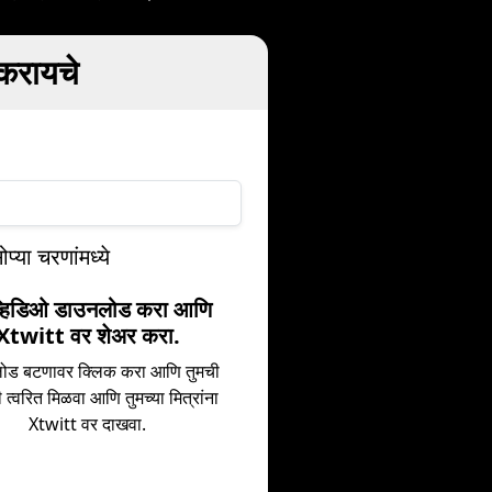
 करायचे
्या चरणांमध्ये
व्हिडिओ डाउनलोड करा आणि
Xtwitt वर शेअर करा.
ोड बटणावर क्लिक करा आणि तुमची
ी त्वरित मिळवा आणि तुमच्या मित्रांना
Xtwitt वर दाखवा.