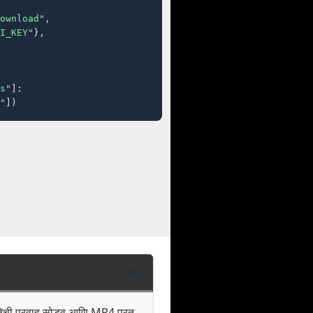
ownload"
,

I_KEY"
},

s"
]:

"
])
णवत्तेची प्रवाह सोडवू आणि MP4 परत