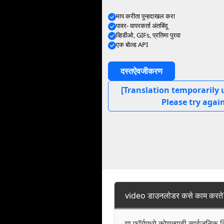
माप करीता पुन्हदाखल करा
पावर- वापरकर्ता अंतबिंदू
व्हिडीओ, GIFs, प्रतिमा पुरवा
एक बोल्ड API
दस्तऐवजीकरण
[Translation temporarily 
Please try again
video डाउनलोडर कसे काम करते
या फॉर्ममध्ये कोणत्याही सार्वजनिक