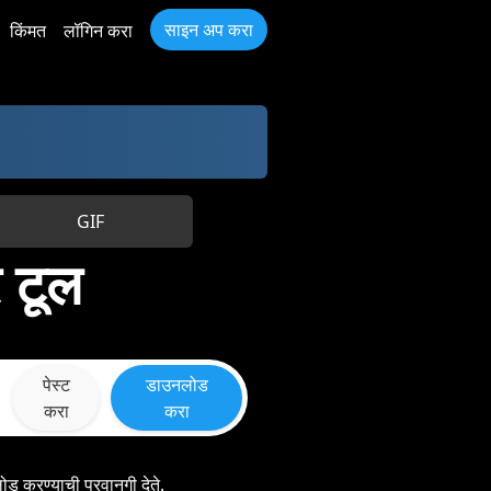
साइन अप करा
किंमत
लॉगिन करा
GIF
 टूल
पेस्ट
डाउनलोड
करा
करा
ड करण्याची परवानगी देते.