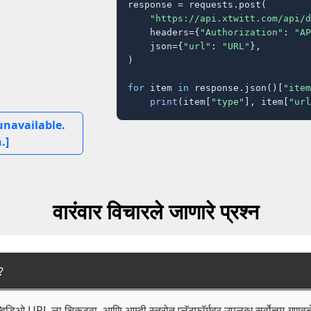
response = requests.post(

"https://api.xtwitt.com/api/d
    headers={
"Authorization"
: 
"AP
    json={
"url"
: 
"URL"
},

)

for
 item 
in
 response.json()[
"item
print
(item[
"type"
], item[
"url
unavailable.
.]
वारंवार विचारले जाणारे प्रश्न
?
 व्हिडिओ URL ला चिकटवा, आणि आम्ही स्त्रोत प्लॅटफॉर्मवर उपलब्ध सर्वोत्तम-गु