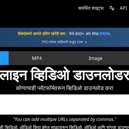
समर्थित साइट्स
API
सेकंदांमध्ये आपले डोमेन खरेदी करा
- येथे 800+ अंत शोधा
एनएस६.
PRO सोबत जाहिराती काढून टाका →
MP4
Image
ाइन व्हिडिओ डाउनलोडर
कोणत्याही प्लॅटफॉर्मवरून व्हिडिओ डाउनलोड करा
"You can add multiple URLs separated by commas."
याही व्हिडिओ, ऑडिओ किंवा इमेज साइटवरून व्हिडिओ, ऑडिओ आणि संग्रह डाउनलो