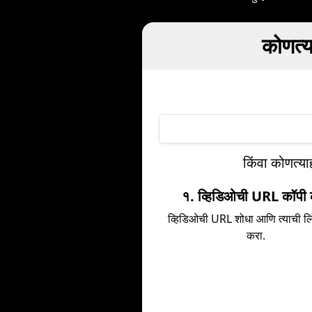
कोणत्य
किंवा कोणत्या
१. व्हिडिओची URL कॉपी
व्हिडिओची URL शोधा आणि त्याची ल
करा.