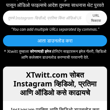
पासून ऑडिओ फाइल्सचे आदेश तुमच्या साधनास थेट पुरवते
URL
चिकटवा
"You can add multiple URLs separated by commas."
आता डाउनलोड करा
* Xtwitt तुम्हाला
कोणत्याही इमेज
होस्टिंग साइटवरून इमेज गॅलरी, व्हिडिओ
आणि कलेक्शन डाउनलोड करण्याची परवानगी देते.
XTwitt.com सोबत
Instagram व्हिडिओ, प्रतिमा
आणि ऑडिओ कसे काढायचे
Instagram प्रतिमा आणि व्हिडिओ डाउनलोड करा