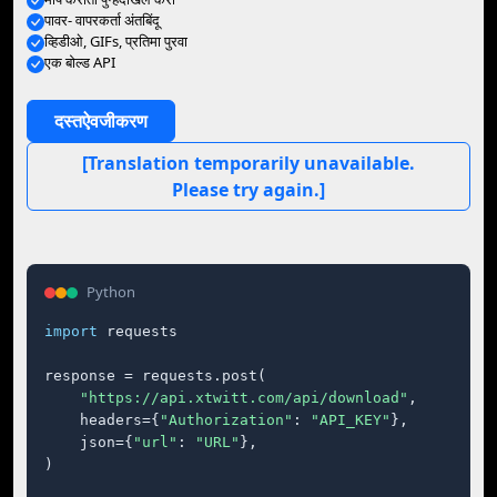
पावर- वापरकर्ता अंतबिंदू
व्हिडीओ, GIFs, प्रतिमा पुरवा
एक बोल्ड API
दस्तऐवजीकरण
[Translation temporarily unavailable.
Please try again.]
Python
import
 requests

response = requests.post(

"https://api.xtwitt.com/api/download"
,

    headers={
"Authorization"
: 
"API_KEY"
},

    json={
"url"
: 
"URL"
},

)
